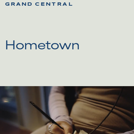
G
R
A
N
D
C
E
N
T
R
A
L
Hometown